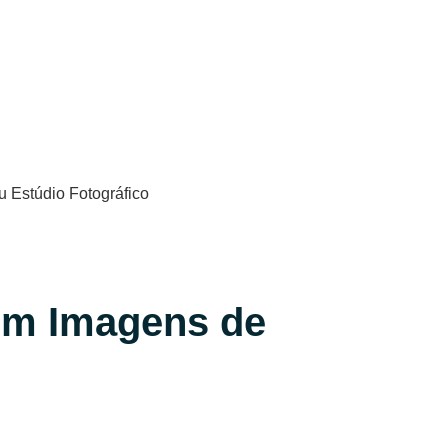
com Imagens de
mpresas invistam em imagens de qualidade para atrair clientes e
a internet.