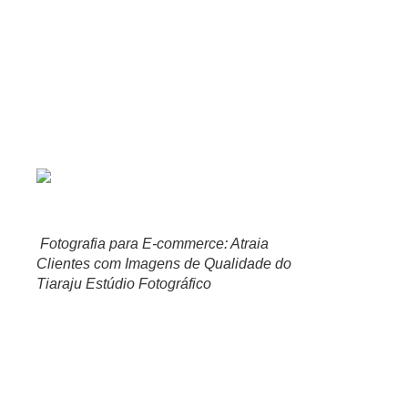
Neste artigo, vamos explicar o poder da fotografia para o e-c
a fotografia pode influenciar a decisão de compra dos clientes
dicas valiosas do Tiaraju Estúdio Fotográfico para obter fotos
online!
A importância da fotografia p
Fotografia para E-commerce: Atraia
Clientes com Imagens de Qualidade do
Tiaraju Estúdio Fotográfico
A fotografia é um dos elementos mais importantes para o suc
entre o cliente e o produto. Por isso, é fundamental investir em 
A primeira impressão é a que fica e isso também é válido para
descrições ou conferir seus preços. É nesse momento que a qual