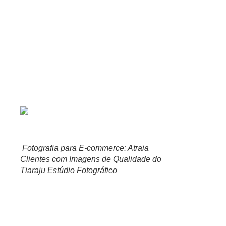
estúdio relatam um aumento no reconhecimento e reputação da 
Para garantir fotos de qualidade para o seu e-commerce, o Tia
melhores ângulos e cenário, o estúdio está sempre disposto a 
Em resumo, investir em fotografia de qualidade para o e-commer
profissionais e que tragam resultados efetivos para o seu neg
O papel do Tiaraju Estúdio Fot
Fotografia para E-commerce: Atraia
Clientes com Imagens de Qualidade do
Tiaraju Estúdio Fotográfico
O Tiaraju Estúdio Fotográfico é especializado em produzir imag
estúdio, que vão desde a produção de fotos de produtos até e
O grande diferencial do Tiaraju Estúdio Fotográfico é a sua e