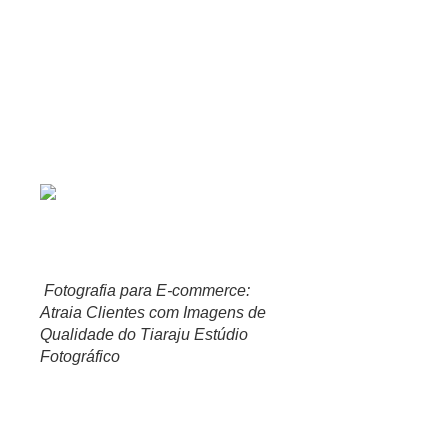
qualidade e profissionalismo, pode contar com o Tiaraju Estúdi
Em resumo, investir em fotos de qualidade é um dos pilares es
qualidade que irão atrair e conquistar clientes, impulsionando
negócio.
Como o Tiaraju Estúdio Fotogr
Fotografia para E-commerce:
Atraia Clientes com Imagens de
Qualidade do Tiaraju Estúdio
Fotográfico
O Tiaraju Estúdio Fotográfico é a escolha ideal para impulsio
vão desde o registro fotográfico até a edição e tratamento das