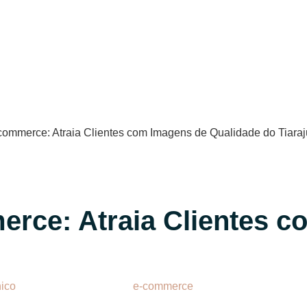
erce: Atraia Clientes 
nico
. Com o crescimento do
e-commerce
, é essencial que as e
ráfico, um parceiro fundamental para quem deseja se destacar n