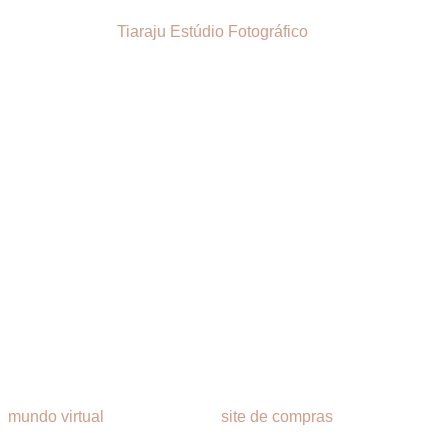
ommerce e como o
Tiaraju Estúdio Fotográfico
pode ajudar a atrai
, além de conhecer os serviços oferecidos pelo estúdio e os res
 de e-commerce de alta qualidade. Continue lendo e veja como in
ara o e-commerce
esso de um e-commerce. Com a crescente tendência de compras 
fotos de qualidade para atrair e conquistar clientes.
 o
mundo virtual
. Ao acessar um
site de compras
, o cliente é i
idade das fotos se torna crucial para influenciar sua decisão 