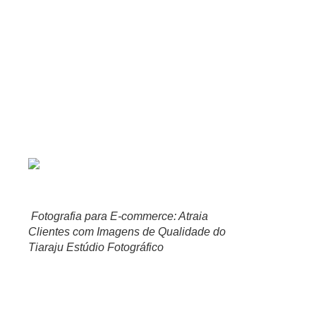
oferecer um trabalho de excelência aos seus clientes.
Além disso, o estúdio conta com equipamentos modernos e tecn
cada cliente.
Com o Tiaraju Estúdio Fotográfico, você terá a garantia de um 
serviço profissional e impulsione o seu e-commerce com imagen
Atraindo clientes com imagens
Fotografia para E-commerce: Atraia
Clientes com Imagens de Qualidade do
Tiaraju Estúdio Fotográfico
As imagens são elementos essenciais para o sucesso de um e-c
isso, investir em fotos de qualidade é fundamental para atrair 
destacar seus produtos e criar uma identidade visual atraente