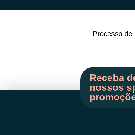
Processo de 
Receba d
nossos sp
promoçõ