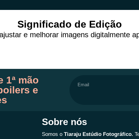
Significado de Edição
ajustar e melhorar imagens digitalmente ap
e 1ª mão
oilers e
es
Sobre nós
Somos o
Tiaraju Estúdio Fotográfico.
T