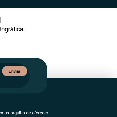
l
tográfica.
Enviar
emos orgulho de oferecer