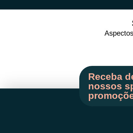
Aspectos 
Receba d
nossos sp
promoçõ