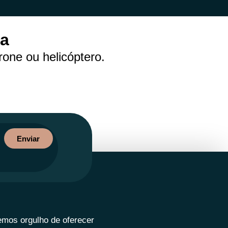
ea
one ou helicóptero.
Enviar
emos orgulho de oferecer