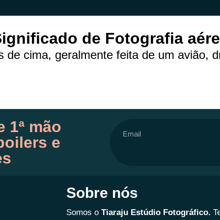
ignificado de Fotografia aér
 de cima, geralmente feita de um avião, dr
e 1ª mão
oilers e
es
Sobre nós
Somos o
Tiaraju Estúdio Fotográfico.
T