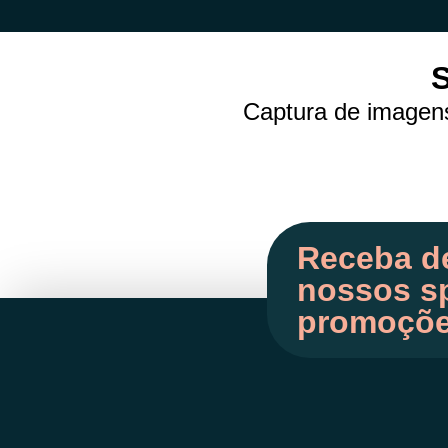
S
Captura de imagens
Receba d
nossos sp
promoçõ