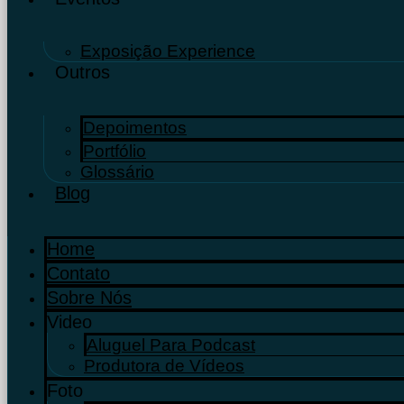
Exposição Experience
Outros
Depoimentos
Portfólio
Glossário
Blog
Home
Contato
Sobre Nós
Video
Aluguel Para Podcast
Produtora de Vídeos
Foto