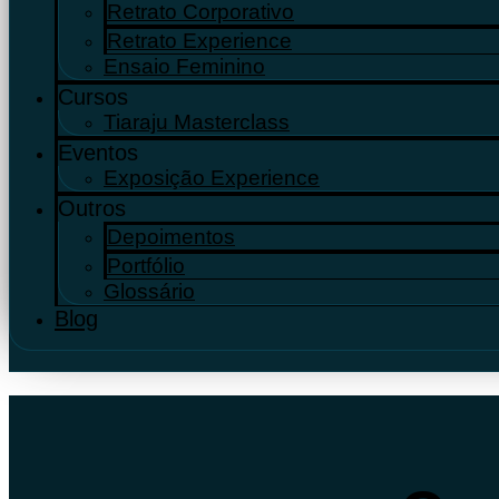
Retrato Corporativo
Retrato Experience
Ensaio Feminino
Cursos
Tiaraju Masterclass
Eventos
Exposição Experience
Outros
Depoimentos
Portfólio
Glossário
Blog