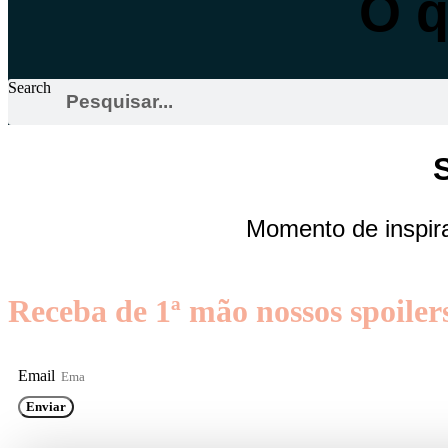
O q
Search
S
Momento de inspira
Receba de 1ª mão nossos spoiler
Email
Enviar