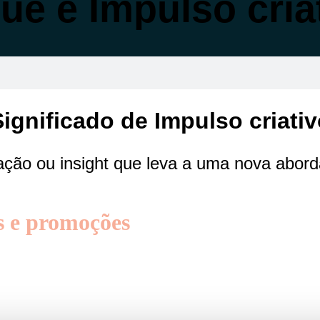
ue é Impulso cria
ignificado de Impulso criati
ção ou insight que leva a uma nova abord
s e promoções