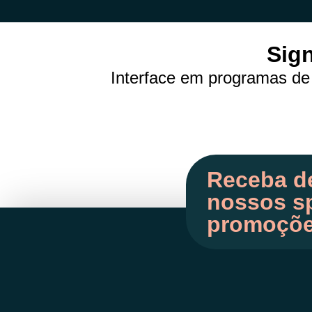
Sign
Interface em programas de
Receba d
nossos sp
promoçõ