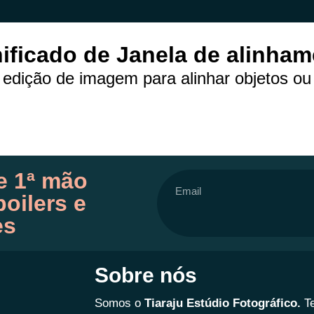
ificado de Janela de alinha
 edição de imagem para alinhar objetos ou
e 1ª mão
oilers e
es
Sobre nós
Somos o
Tiaraju Estúdio Fotográfico.
T