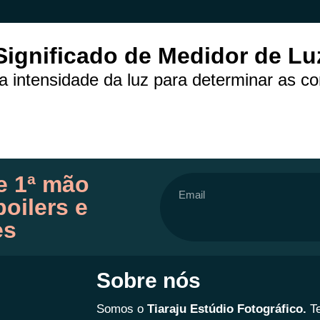
Significado de Medidor de Lu
a intensidade da luz para determinar as c
e 1ª mão
oilers e
es
Sobre nós
Somos o
Tiaraju Estúdio Fotográfico.
T