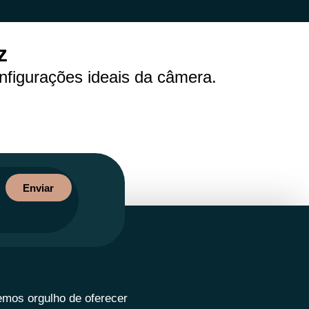
z
onfigurações ideais da câmera.
Enviar
emos orgulho de oferecer