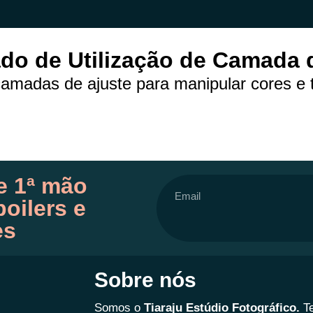
ado de Utilização de Camada 
amadas de ajuste para manipular cores e 
e 1ª mão
oilers e
es
Sobre nós
Somos o
Tiaraju Estúdio Fotográfico.
T