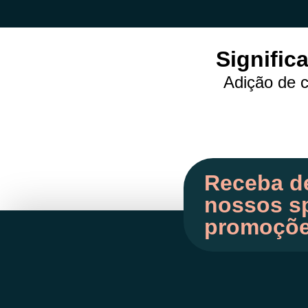
Signific
Adição de c
Receba d
nossos sp
promoçõ