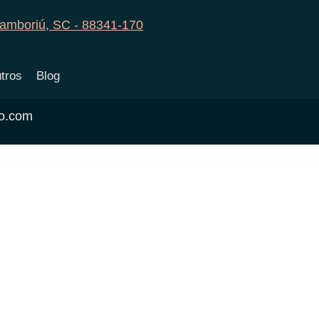
Camboriú, SC - 88341-170
tros
Blog
io.com
Home
Contato
Sobre Nós
Video