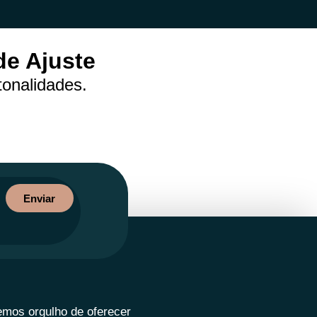
de Ajuste
tonalidades.
Enviar
emos orgulho de oferecer