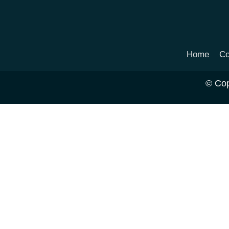
Home
Co
© Cop