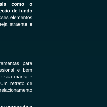
tais como o
leção de fundo
sses elementos
seja atraente e
rramentas para
issional e bem
ar sua marca e
 Um retrato de
relacionamento
ia corporativa