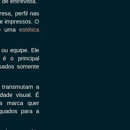
 de entrevista.
esa, perfil nas
 e impressos. O
ndo uma
estética
 ou equipe. Ele
é o principal
usados somente
e transmutam a
dade visual. É
 a marca quer
equados para a