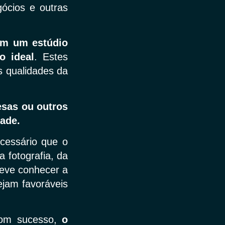
gócios e outras
 em um estúdio
o ideal
. Estes
s qualidades da
esas ou outros
dade.
ecessário que o
 fotografia, da
deve conhecer a
ejam favoráveis
 com sucesso,
o