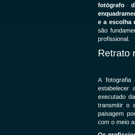
fotógrafo
enquadrament
e a escolha 
são fundament
profissional.
Retrato 
A fotografi
estabelecer
executado da
transmitir o
paisagem pod
com o meio a
Os profissio