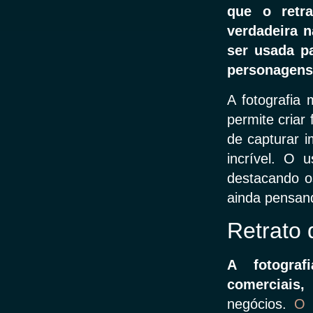
que o retr
verdadeira 
ser usada pa
personagens 
A fotografia 
permite criar
de capturar i
incrível. O 
destacando o
ainda pensan
Retrato 
A fotogra
comerciais
negócios.
O 