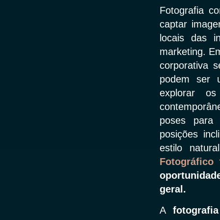
Fotografia c
captar image
locais das i
marketing. Em
corporativa 
podem ser us
explorar os
contemporâne
poses para 
posições incl
estilo natur
Fotográfico
oportunidad
geral.
A
fotografi