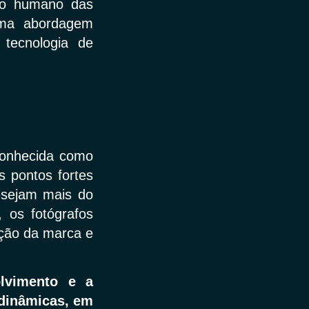
ado humano das
 uma abordagem
 tecnologia de
conhecida como
os pontos fortes
esejam mais do
 os fotógrafos
ção da marca e
olvimento e a
 dinâmicas, em